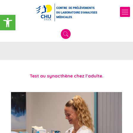
Ouvrir la barre d’outils
Test au synacthène chez l’adulte.