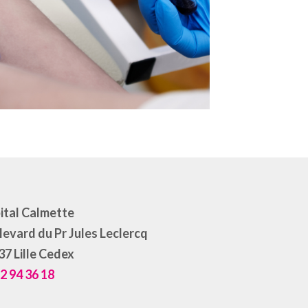
ital Calmette
evard du Pr Jules Leclercq
7 Lille Cedex
2 94 36 18